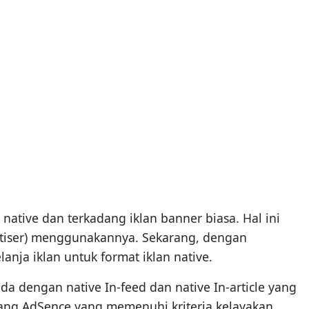
 native dan terkadang iklan banner biasa. Hal ini
ertiser) menggunakannya. Sekarang, dengan
ja iklan untuk format iklan native.
beda dengan native In-feed dan native In-article yang
yang AdSence yang memenuhi kriteria kelayakan