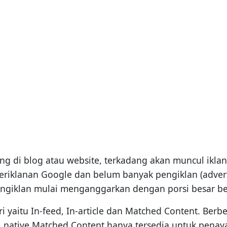
ang di blog atau website, terkadang akan muncul iklan
 periklanan Google dan belum banyak pengiklan (adv
giklan mulai menganggarkan dengan porsi besar belan
ori yaitu In-feed, In-article dan Matched Content. Ber
, native Matched Content hanya tersedia untuk pena