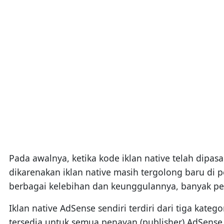
Pada awalnya, ketika kode iklan native telah dipas
dikarenakan iklan native masih tergolong baru di
berbagai kelebihan dan keunggulannya, banyak pen
Iklan native AdSense sendiri terdiri dari tiga kateg
tersedia untuk semua penayan (publisher) AdSense