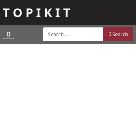
T O P I K I T
Search
Search