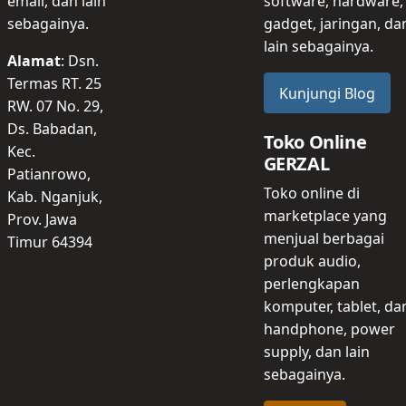
email, dan lain
software, hardware,
sebagainya.
gadget, jaringan, da
lain sebagainya.
Alamat
: Dsn.
Termas RT. 25
Kunjungi Blog
RW. 07 No. 29,
Ds. Babadan,
Toko Online
Kec.
GERZAL
Patianrowo,
Toko online di
Kab. Nganjuk,
marketplace yang
Prov. Jawa
menjual berbagai
Timur 64394
produk audio,
perlengkapan
komputer, tablet, da
handphone, power
supply, dan lain
sebagainya.